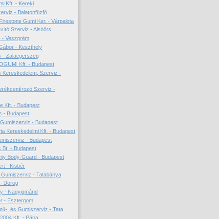
i Kft. - Kereki
erviz - Balatonfűzfő
Firestone Gumi Ker. - Várpalota
vító Szerviz - Alsóörs
c - Veszprém
 Gábor - Keszthely
 - Zalaegerszeg
GUMI Kft. - Budapest
 Kereskedelem, Szerviz -
erékcentírozó Szerviz -
e Kft. - Budapest
s - Budapest
umiszerviz - Budapest
ia Kereskedelmi Kft. - Budapest
miszerviz - Budapest
 Bt. - Budapest
ity Body-Guard - Budapest
t - Kisbér
 Gumiszerviz - Tatabánya
 - Dorog
ly - Nagyigmánd
er - Esztergom
ű-, és Gumiszerviz - Tata
2004 Kft. - Pápa