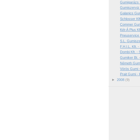
Gumigarázs K
Gumiszerviz 
Galanics Gu
Schlosser Kft
Commer Gumi
Két-Á Plus Kf
Pneuservice 
S.L. Gumisze
F.H.I.L. Kft. 
Dombi Kft. -
Gumiker Bt. 
Németh Gumi 
Vörös Gumi 
Prait Gumi -
►
2008
(9)