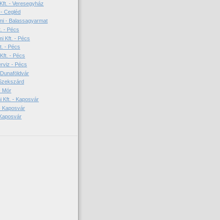
ft. - Veresegyház
- Cegléd
mi - Balassagyarmat
. - Pécs
 Kft. - Pécs
t. - Pécs
Kft. - Pécs
rviz - Pécs
- Dunaföldvár
 Szekszárd
- Mór
Kft. - Kaposvár
- Kaposvár
 Kaposvár