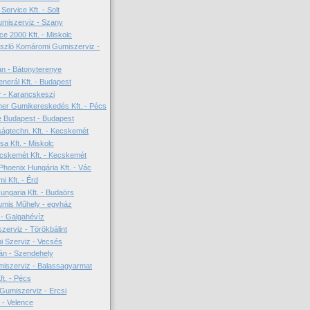
rvice Kft. - Solt
miszerviz - Szany
ce 2000 Kft. - Miskolc
szló Komáromi Gumiszerviz -
án - Bátonyterenye
erál Kft. - Budapest
 - Karancskeszi
er Gumikereskedés Kft. - Pécs
e Budapest - Budapest
ságtechn. Kft. - Kecskemét
a Kft. - Miskolc
cskemét Kft. - Kecskemét
oenix Hungária Kft. - Vác
i Kft. - Érd
ungaria Kft. - Budaörs
mis Műhely - egyház
a - Galgahévíz
erviz - Törökbálint
 Szerviz - Vecsés
án - Szendehely
miszerviz - Balassagyarmat
ft. - Pécs
Gumiszerviz - Ercsi
 - Velence