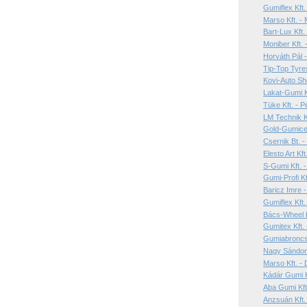
Gumiflex Kft
Marso Kft. - 
Bart-Lux Kft.
Moniber Kft.
Horváth Pál 
Tip-Top Tyres
Kovi-Auto Sho
Lakat-Gumi K
Tüke Kft. - 
LM Technik K
Gold-Gumicen
Csernik Bt. 
Elesto Art Kft
S-Gumi Kft. -
Gumi-Profi Kf
Baricz Imre 
Gumiflex Kft.
Bács-Wheel K
Gumitex Kft. 
Gumiabroncs 
Nagy Sándor
Marso Kft. -
Kádár Gumi K
Aba Gumi Kft
Anzsuán Kft.