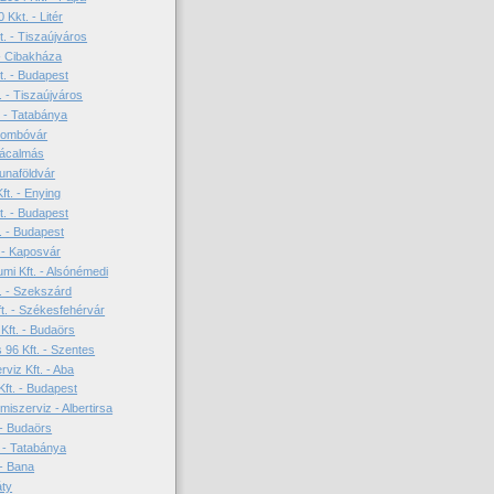
 Kkt. - Litér
t. - Tiszaújváros
 - Cibakháza
. - Budapest
. - Tiszaújváros
. - Tatabánya
 Dombóvár
 Rácalmás
Dunaföldvár
Kft. - Enying
t. - Budapest
 - Budapest
 - Kaposvár
mi Kft. - Alsónémedi
t. - Szekszárd
. - Székesfehérvár
Kft. - Budaörs
96 Kft. - Szentes
viz Kft. - Aba
Kft. - Budapest
szerviz - Albertirsa
- Budaörs
. - Tatabánya
 - Bana
áty