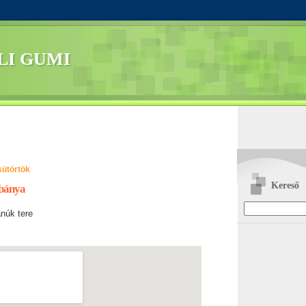
LI GUMI
sütörtök
Kereső
abánya
núk tere