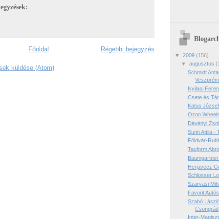
egyzések:
Blogarc
Főoldal
Régebbi bejegyzés
▼
2009
(156)
▼
augusztus
(
ek küldése (Atom)
Schmidt Anta
Veszpré
Nyilasi Fere
Csete és Tár
Katus József
Ozon Wheels
Dévényi Zsol
Surin Attila - 
Földvár-Rubb
Tauform Abro
Baumgartner 
Herjavecz G
Schlosser Log
Szarvasi Mih
Favorit Autós
Szabó László
Csongrád
Inter-Magisz