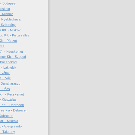
. - Budapest
Miskolc
 - Miskolc
 - Nyékládháza
- Szécsény
 Kft. - Miskolc
p Kft. - Kisújszállás
ft. - Pásztó
Pécs
ft. - Kecskemét
ter Kft. - Szeged
- Bácsbokod
. - Lakitelek
 Siófok
t. - Vác
- Dunaharaszti
 - Pécs
ft. - Kecskemét
- Kisszállás
Kft. - Debrecen
 és Fia - Debrecen
 Debrecen
ft. - Miskolc
. - Abaújszántó
 - Taksony