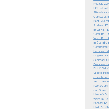
Nettautó 2000
POL-Villám B
Slémeth Kft.
Gumisarok Bt
Best Tyre Kft
Szalvano Kft
Eclair Kft. -
Centir Bt. -
Viczai Bt. - 
Biró és Bíró 
Continentál B
Paramus Kkt.
Mügaker Kft.
Schlosser Gu
Frontautó Kf
DHM 2002 Kft
Szerviz Pont 
Gumiabroncs 
Aba Gumiszer
Palota Gumi 
Car-Gum Gumi
Mann-Ka Bt. 
Weltgumi Kft
Banaker Kft.
Merkl Bt. - P