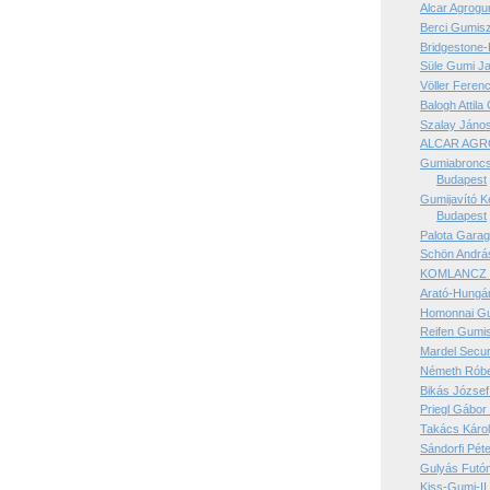
Alcar Agrogum
Berci Gumisz
Bridgestone-
Süle Gumi Ja
Völler Feren
Balogh Attila
Szalay János
ALCAR AGRO
Gumiabroncs
Budapest
Gumijavító K
Budapest
Palota Garag
Schön Andrá
KOMLANCZ G
Arató-Hungár
Homonnai Gu
Reifen Gumis
Mardel Secur
Németh Róber
Bikás József
Priegl Gábor
Takács Káro
Sándorfi Pét
Gulyás Futóm
Kiss-Gumi-II 