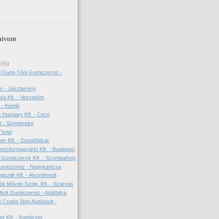
hívum
156)
l Gumi-Tóni Gumiszerviz -
m
nc - Jászberény
sa Kft. - Veszprém
 - Komló
 Hungary Kft. - Cece
t - Szentendre
Törtel
er Kft. - Dunaföldvár
ncsformagyártó Kft. - Budapest
Gumiszerviz Kft. - Szombathely
umiszerviz - Nagykanizsa
isztik Kft. - Alsónémedi
ók Művek Szolg. Kft. - Szarvas
bolt Gumiszerviz - Apátfalva
 Csaba Stop Autósbolt -
ter Kft. - Komárom