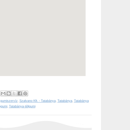
,
gumiszervíz
,
Szalvano Kft. - Tatabánya
,
Tatabánya
,
Tatabánya
ógumi
,
Tatabánya-téligumi