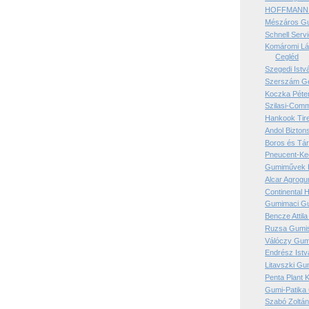
HOFFMANN Se
Mészáros Gu
Schnell Servi
Komáromi Lá
Cegléd
Szegedi Istv
Szerszám Gen
Koczka Péter
Szilasi-Comm
Hankook Tir
Andol Bizton
Boros és Társ
Pneucent-Ke
Gumiművek Ph
Alcar Agrogum
Continental H
Gumimaci Gu
Bencze Attil
Ruzsa Gumisz
Válóczy Gumi
Endrész Istv
Litavszki Gu
Penta Plant K
Gumi-Patika 
Szabó Zoltán