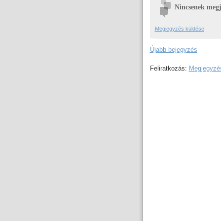
Nincsenek megj
Megjegyzés küldése
Újabb bejegyzés
Feliratkozás:
Megjegyzés