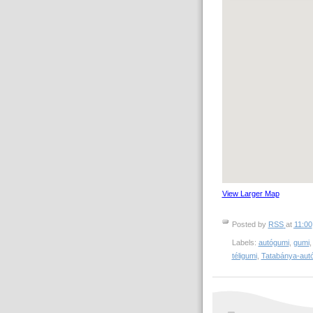
View Larger Map
Posted by
RSS
at
11:00
Labels:
autógumi
,
gumi
téligumi
,
Tatabánya-aut